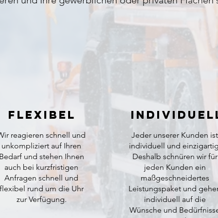
ren und Ihre gewerblichen oder privaten Flächen s
Flexibel
Individuel
Wir reagieren schnell und
Jeder unserer Kunden ist
unkompliziert auf Ihren
individuell und einzigartig
Bedarf und stehen Ihnen
Deshalb schnüren wir für
auch bei kurzfristigen
jeden Kunden ein
Anfragen schnell und
maßgeschneidertes
flexibel rund um die Uhr
Leistungspaket und gehe
zur Verfügung.
individuell auf die
Wünsche und Bedürfniss